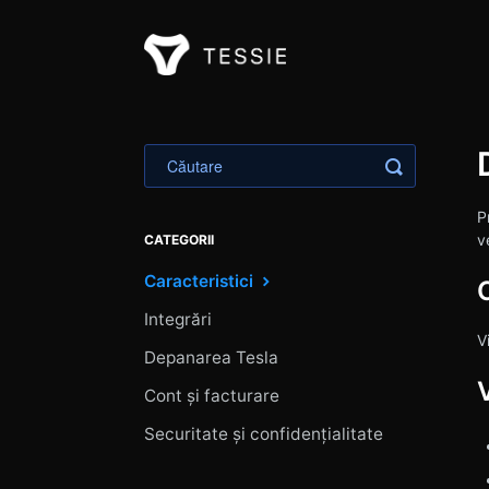
Toggle Sea
P
v
CATEGORII
Caracteristici
C
Integrări
V
Depanarea Tesla
Cont și facturare
Securitate și confidențialitate