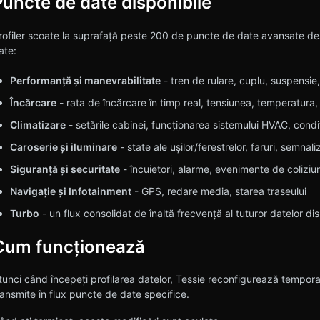
Puncte de date disponibile
rofiler scoate la suprafață peste 200 de puncte de date avansate desp
ate:
Performanță și manevrabilitate
- tren de rulare, cuplu, suspensie, 
Încărcare
- rata de încărcare în timp real, tensiunea, temperatura,
Climatizare
- setările cabinei, funcționarea sistemului HVAC, condi
Caroserie și iluminare
- state ale ușilor/ferestrelor, faruri, semnal
Siguranță și securitate
- încuietori, alarme, evenimente de coliziu
Navigație și Infotainment
- GPS, redare media, starea traseului
Turbo
- un flux consolidat de înaltă frecvență al tuturor datelor di
Cum funcționează
tunci când începeți profilarea datelor, Tessie reconfigurează temporar
ransmite în flux puncte de date specifice.