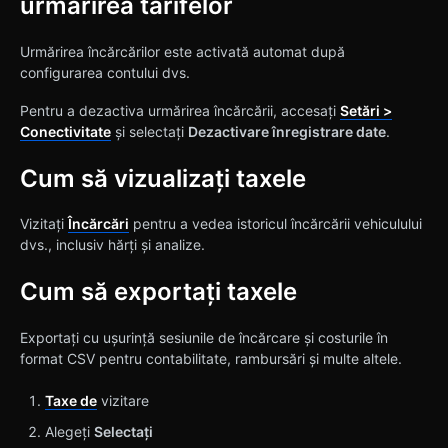
urmărirea tarifelor
Urmărirea încărcărilor este activată automat după
configurarea contului dvs.
Pentru a dezactiva urmărirea încărcării, accesați
Setări >
Conectivitate
și selectați
Dezactivare înregistrare date
.
Cum să vizualizați taxele
Vizitați
Încărcări
pentru a vedea istoricul încărcării vehiculului
dvs., inclusiv hărți și analize.
Cum să exportați taxele
Exportați cu ușurință sesiunile de încărcare și costurile în
format CSV pentru contabilitate, rambursări și multe altele.
Taxe de
vizitare
Alegeți
Selectați