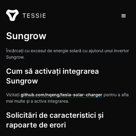
Toggle 
Suport Acasă
Sungrow
Contactați
Încărcați cu excesul de energie solară cu ajutorul unui invertor
Sungrow.
Cum să activați integrarea
Sungrow
Vizitați
github.com/nqeng/tesla-solar-charger
pentru a afla
mai multe și a activa integrarea.
Solicitări de caracteristici și
rapoarte de erori