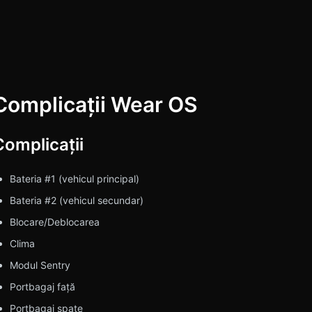
Complicații Wear OS
rch
Complicații
Bateria #1 (vehicul principal)
Bateria #2 (vehicul secundar)
Blocare/Deblocarea
Clima
Modul Sentry
Portbagaj față
Portbagaj spate